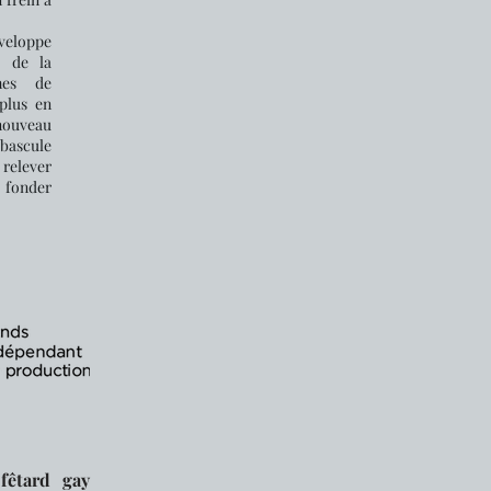
éveloppe
e de la
mes de
plus en
nouveau
bascule
 relever
t fonder
fêtard gay