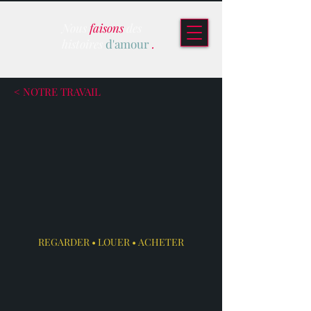
Nous
faisons
des
histoires
d'amour
.
< NOTRE TRAVAIL
REGARDER • LOUER • ACHETER