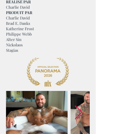
RÉALISÉ PAR
Charlie David
PRODUIT PAR
Charlie David
Brad E. Danks
Katherine Frost
Philippe Webb
Alter Sin
Nickolaos
Stagias